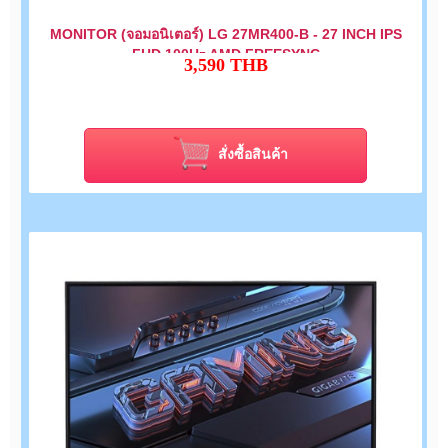
MONITOR (จอมอนิเตอร์) LG 27MR400-B - 27 INCH IPS
FHD 100Hz AMD FREESYNC
3,590
THB
สั่งซื้อสินค้า