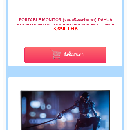
PORTABLE MONITOR (จอมอนิเตอร์พกพา) DAHUA
DHI-PM16-S201S - 15.6 INCH IPS FHD 60Hz USB-C
3,650
THB
สั่งซื้อสินค้า