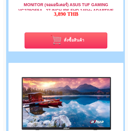
MONITOR (จอมอนิเตอร์) ASUS TUF GAMING
VG279QE5A - 27 INCH IPS FHD 146Hz ADAPTIVE
3,890
THB
SYNC
สั่งซื้อสินค้า