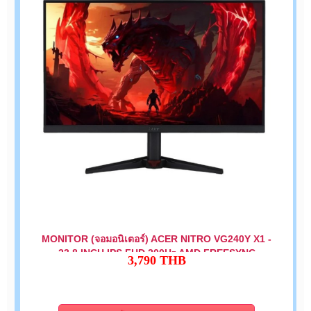
MONITOR (จอมอนิเตอร์) ACER NITRO VG240Y X1 -
23.8 INCH IPS FHD 200Hz AMD FREESYNC
3,790
THB
PREMIUM