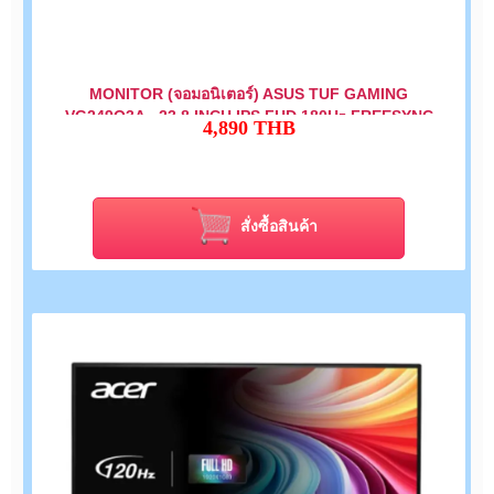
MONITOR (จอมอนิเตอร์) ASUS TUF GAMING
VG249Q3A - 23.8 INCH IPS FHD 180Hz FREESYNC
4,890
THB
PREMIUM
สั่งซื้อสินค้า