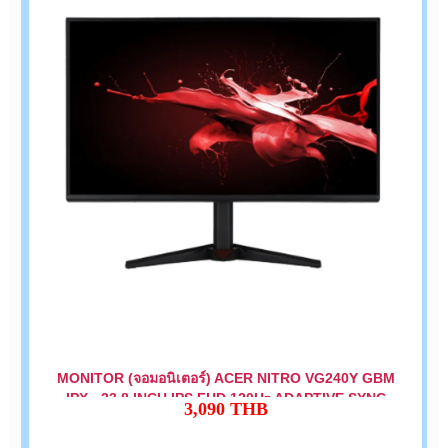
MONITOR (จอมอนิเตอร์) ACER NITRO VG240Y GBM
IPX - 23.8 INCH IPS FHD 120Hz ADAPTIVE SYNC
3,090
THB