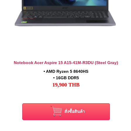
Notebook Acer Aspire 15 A15-41M-R3DU (Steel Gray)
• AMD Ryzen 5 8640HS
• 16GB DDR5
19,900
THB
• 512 GB PCIe 4 NVMe M.2
• 15.6" IPS Full HD (1920x1080) 45% NTSC
• AMD Radeon 760M (Integrated)
• Windows 11 Home / Office Home & Student 2021
สั่งซื้อสินค้า