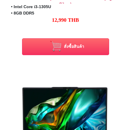
Silver)
•
Intel Core i3-1305U
• 8GB DDR5
12,990
THB
• 512GB NVMe PCIe M.2 SSD
• 16" WUXGA (1920 x 1200) IPS Non-Touch
• Intel Graphics (Integrated)
• Windows 11 Home + Office Home & Student 2021
สั่งซื้อสินค้า