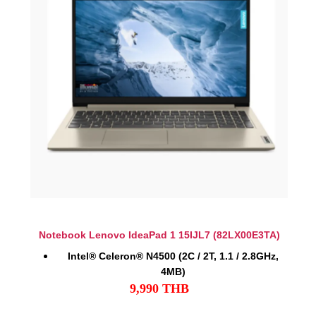
Notebook Lenovo IdeaPad 1 15IJL7 (82LX00E3TA)
Intel® Celeron® N4500 (2C / 2T, 1.1 / 2.8GHz,
4MB)
9,990
THB
8GB SO-DIMM DDR4-2933
512GB SSD M.2 2242 PCIe® 4.0x4 NVMe®