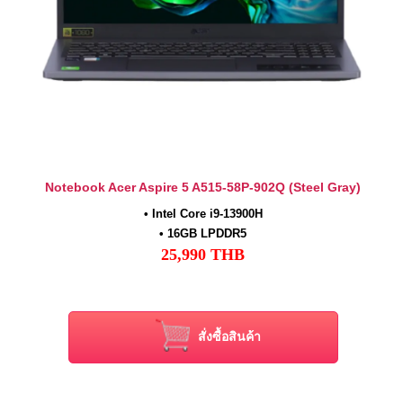
Notebook Acer Aspire 5 A515-58P-902Q (Steel Gray)
• Intel Core i9-13900H
• 16GB LPDDR5
25,990
THB
• 512GB NVMe PCIe M.2 SSD
• 15.6" FHD IPS Non-Touch
• Intel Graphics (Integrated)
• Windows 11 Home + Office Home & Student 2021
สั่งซื้อสินค้า