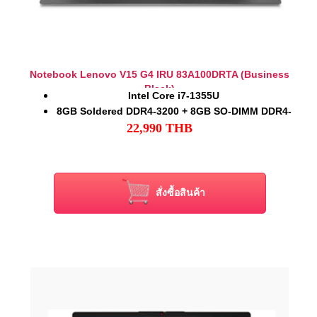
Notebook Lenovo V15 G4 IRU 83A100DRTA (Business
Black)
Intel Core i7-1355U
8GB Soldered DDR4-3200 + 8GB SO-DIMM DDR4-
22,990
THB
3200
512GB M.2 SSD 2242 PCIe 4.0x4 NVMe
15.6" FHD (1920x1080) TN 250nits Anti-glare,
45% NTSC
Windows 11 Home
สั่งซื้อสินค้า