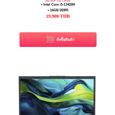
(PURE SILVER)
• Intel Core i5-13420H
• 16GB DDR5
19,900
THB
• 512GB NVMe PCIe M.2 SSD
• 15.6" FHD (1920x1080) Non-Touch
• Intel Graphics (Integrated)
• Windows 11 Home + Office Home 2024
สั่งซื้อสินค้า