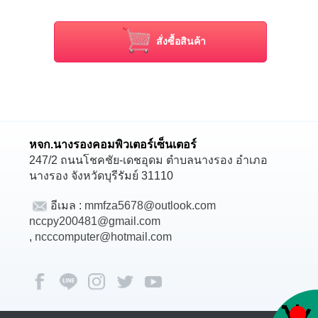
-8GB LPDDR5 5500MHz Onboard memory
-256GB PCle NVMe M.2 2242 SSD
สั่งซื้อสินค้า
-AMD Radeon 610M Graphics
-15.6 Full HD
-Windows 11 Home
รับประกัน 2ปี
หจก.นางรองคอมพิวเตอร์เซ็นเตอร์
247/2 ถนนโชคชัย-เดชอุดม ตำบลนางรอง อำเภอ
นางรอง จังหวัดบุรีรัมย์ 31110
อีเมล :
mmfza5678@outlook.com
nccpy200481@gmail.com
,
ncccomputer@hotmail.com