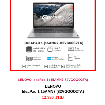
LENOVO ldeaPad 1 (15AMN7-82VGOOO2TA)
LENOVO
ldeaPad 1 15AMN7 (82VGOOO2TA)
12,990
THB
-AMD Ryzen 3 7320U (2.4GHz up to 4.1GHz, 2MB
L2 / 4MB L3 Cache)