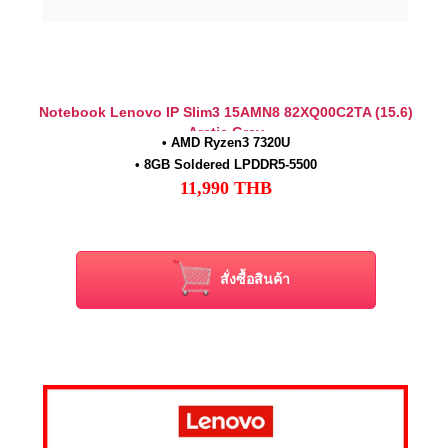
Notebook Lenovo IP Slim3 15AMN8 82XQ00C2TA (15.6)
Arctic Grey
• AMD Ryzen
3 7320U
•
8GB Soldered LPDDR5-5500
11,990
THB
•
512GB SSD M.2 2242 PCIe® 4.0x4 NVMe®
• 15.6" FHD IPS
•
AMD Radeon™ 610M Graphics
• Windows 11 Home
สั่งซื้อสินค้า