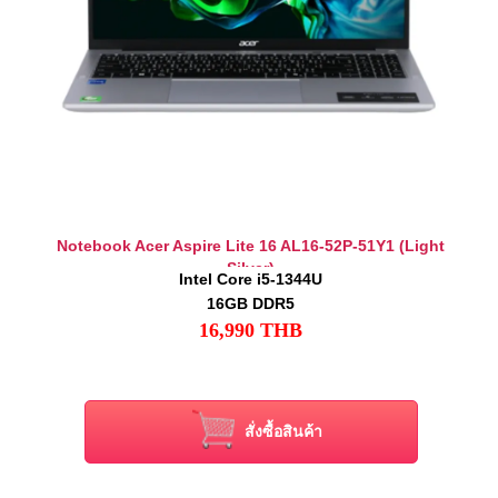
Notebook Acer Aspire Lite 16 AL16-52P-51Y1 (Light
Silver)
Intel Core i5-1344U
16GB DDR5
16,990
THB
512GB NVMe PCIe M.2 SSD
16" WUXGA (1920x1200) Non-Touch
Intel Graphics (Integrated)
Windows 11 Home + Office Home & Student 2024
สั่งซื้อสินค้า